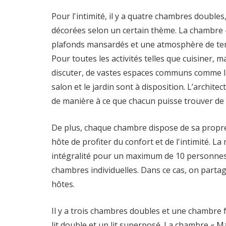
Pour l'intimité, il y a quatre chambres double
décorées selon un certain thème. La chambre 
plafonds mansardés et une atmosphère de tent
Pour toutes les activités telles que cuisiner, m
discuter, de vastes espaces communs comme la 
salon et le jardin sont à disposition. L’archite
de manière à ce que chacun puisse trouver de
De plus, chaque chambre dispose de sa propre 
hôte de profiter du confort et de l'intimité. L
intégralité pour un maximum de 10 personnes o
chambres individuelles. Dans ce cas, on part
hôtes.
Il y a trois chambres doubles et une chambre 
lit double et un lit superposé. La chambre « M