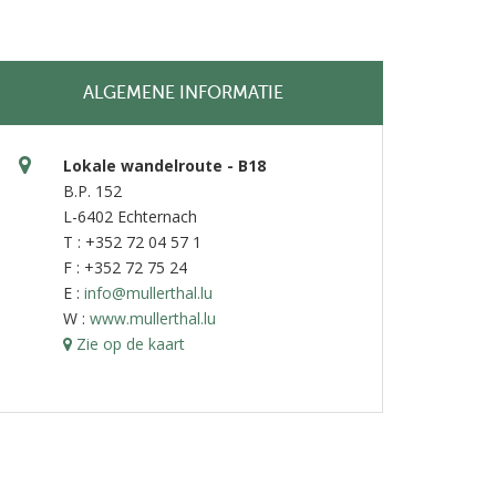
ALGEMENE INFORMATIE
Lokale wandelroute - B18
B.P. 152
L-6402 Echternach
T : +352 72 04 57 1
F : +352 72 75 24
E :
info@mullerthal.lu
W :
www.mullerthal.lu
Zie op de kaart