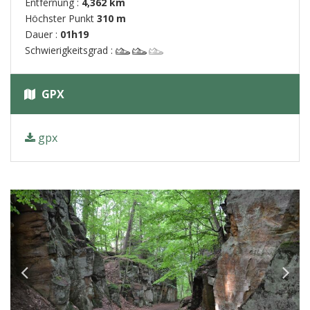
Entfernung :
4,362 km
Höchster Punkt
310 m
Dauer :
01h19
Schwierigkeitsgrad :
GPX
gpx